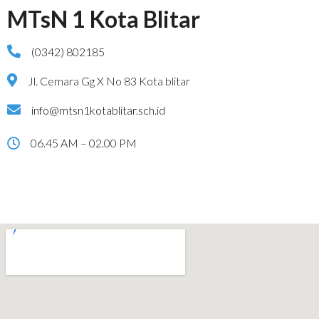
MTsN 1 Kota Blitar
(0342) 802185
Jl. Cemara Gg X No 83 Kota blitar
info@mtsn1kotablitar.sch.id
06.45 AM – 02.00 PM