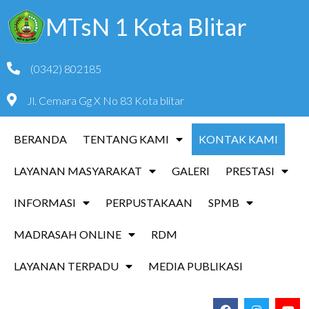
MTsN 1 Kota Blitar
(0342) 802185
Jl. Cemara Gg X No 83 Kota blitar
BERANDA
TENTANG KAMI
KONTAK KAMI
LAYANAN MASYARAKAT
GALERI
PRESTASI
INFORMASI
PERPUSTAKAAN
SPMB
MADRASAH ONLINE
RDM
LAYANAN TERPADU
MEDIA PUBLIKASI