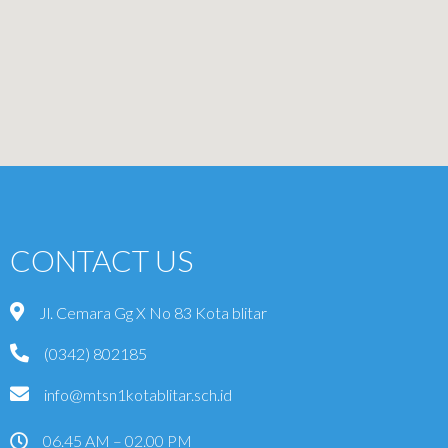
CONTACT US
Jl. Cemara Gg X No 83 Kota blitar
(0342) 802185
info@mtsn1kotablitar.sch.id
06.45 AM – 02.00 PM